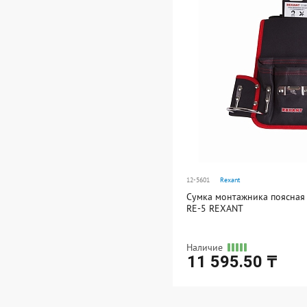
В упаковке: 1
12-5601
Rexant
Сумка монтажника поясная
RE-5 REXANT
Наличие
11 595.50 ₸
Ед. измерения: шт