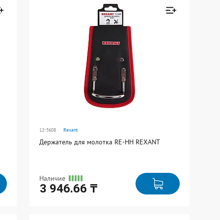
В упаковке: 1
н к
Товар добавлен к
сравнению
Перейти
12-5608
Rexant
Держатель для молотка RE-HH REXANT
Наличие
3 946.66 ₸
Ед. измерения: шт