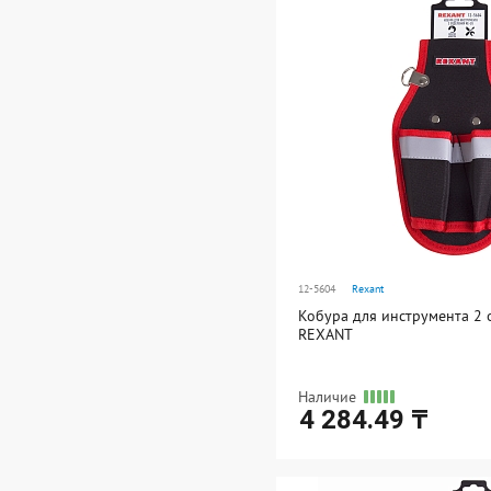
В упаковке: 1
12-5604
Rexant
Кобура для инструмента 2 
REXANT
Наличие
4 284.49 ₸
Ед. измерения: шт