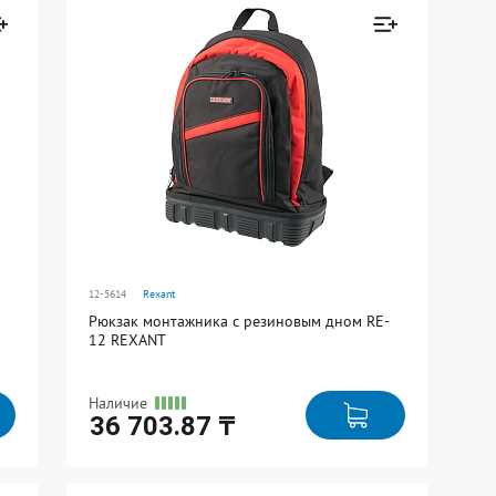
н к
Товар добавлен к
сравнению
Перейти
12-5614
Rexant
Рюкзак монтажника с резиновым дном RE-
12 REXANT
Наличие
36 703.87 ₸
Ед. измерения: шт