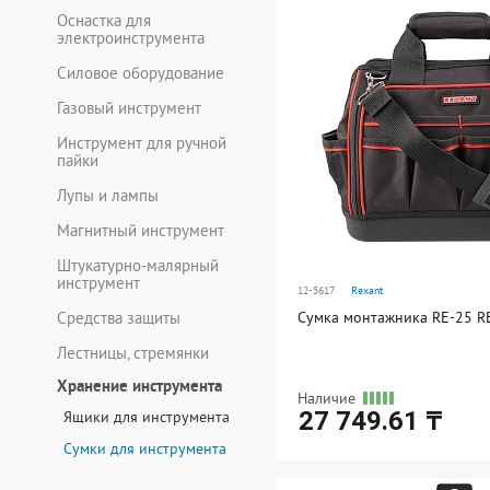
Оснастка для
электроинструмента
Силовое оборудование
20.5
Газовый инструмент
21
Инструмент для ручной
пайки
23.5
Лупы и лампы
24,5000
Магнитный инструмент
26,5000
Штукатурно-малярный
инструмент
12-5617
Rexant
27,5000
Средства защиты
Сумка монтажника RE-25 
32,5000
Лестницы, стремянки
32.5
Хранение инструмента
Наличие
27 749.61 ₸
Ящики для инструмента
33,5000
Сумки для инструмента
60
Ед. измерения: шт