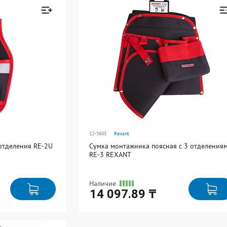
В упаковке: 1
Товар добавлен к
Товар добавле
сравнению
сравнению
Перейти
Перейти
12-5603
Rexant
отделения RE-2U
Сумка монтажника поясная с 3 отделения
RE-3 REXANT
Наличие
14 097.89 ₸
Ед. измерения: шт