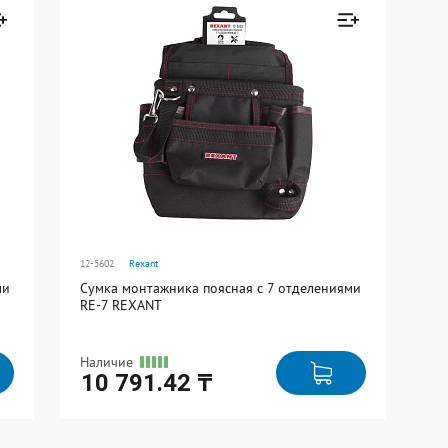
В упаковке: 1
н к
Товар добавлен к
сравнению
Перейти
12-5602
Rexant
ми
Сумка монтажника поясная с 7 отделениями
RE-7 REXANT
Наличие
10 791.42 ₸
Ед. измерения: шт