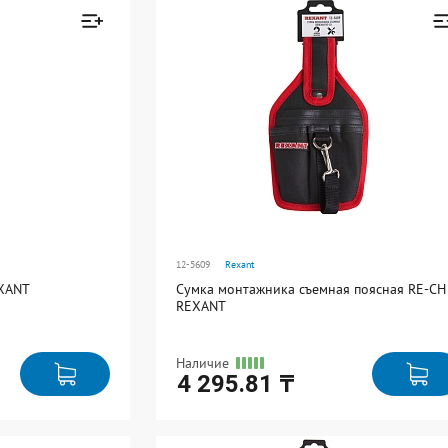
В упаковке: 1
Товар добавлен к
Товар добавле
сравнению
сравнению
Перейти
Перейти
12-5609
Rexant
EXANT
Сумка монтажника съемная поясная RE-CH
REXANT
Наличие
4 295.81 ₸
Ед. измерения: шт