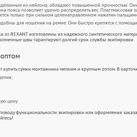
 сделанные из нейлона, обладают повышенной прочностью. Он
на пояса позволяет удачно распределить вес. Пластмассовая 
ается только при сильном целенаправленном нажатии пальцами
удобны для ношения на ремне. Они быстро крепятся с помощь
а от REXANT изготовлены из надежного синтетического материа
полненные швы гарантируют долгий срок службы экипировки.
 оптом
т купить сумки монтажника мелким и крупным оптом. В карто
делия;
ую цену.
о поводу функциональности экипировки или оформления заказа
йтесь!