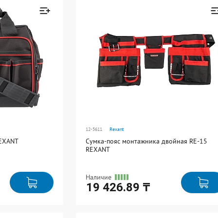
2
12
22,5000
Товар добавлен к
Товар добавле
сравнению
сравнению
3
Перейти
Перейти
3,0000
3.5
42.5
12-5611
Rexant
6.5
REXANT
Сумка-пояс монтажника двойная RE-15
REXANT
8,0000
Наличие
19 426.89 ₸
Ед. измерения: шт