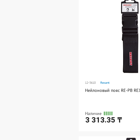
В упаковке: 1
12-5610
Rexant
Нейлоновый пояс RE-PB R
Наличие
3 313.35 ₸
Ед. измерения: шт